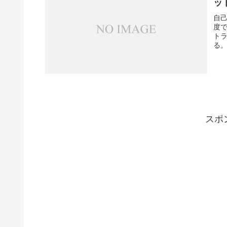
ッ
自
度
ト
る。
スポ