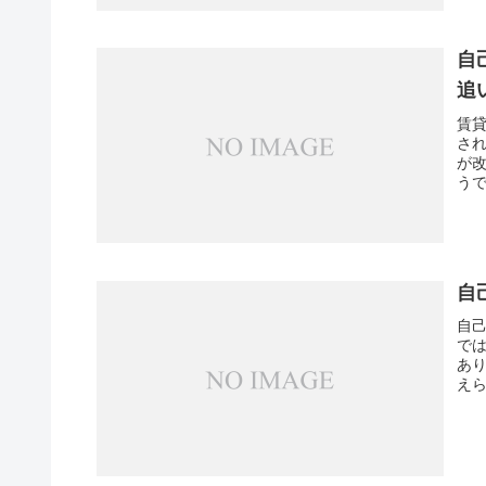
自
追
賃
さ
が
うで
自
自
で
あ
えら