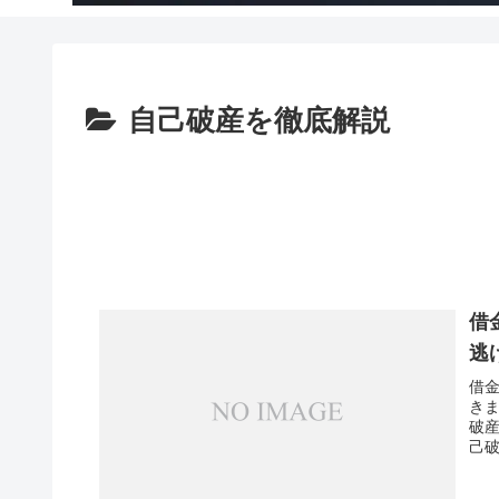
自己破産を徹底解説
借
逃
借
き
破
己破