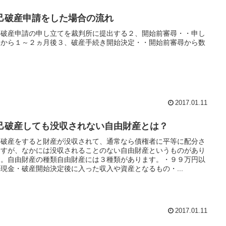
己破産申請をした場合の流れ
、破産申請の申し立てを裁判所に提出する２、開始前審尋・・申し
てから１～２ヵ月後３、破産手続き開始決定・・開始前審尋から数
2017.01.11
己破産しても没収されない自由財産とは？
己破産をすると財産が没収されて、通常なら債権者に平等に配分さ
ますが、なかには没収されることのない自由財産というものがあり
す。自由財産の種類自由財産には３種類があります。・９９万円以
現金・破産開始決定後に入った収入や資産となるもの・...
2017.01.11