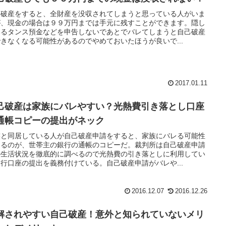
己破産をすると、全財産を没収されてしまうと思っている人がいま
が、現金の場合は９９万円までは手元に残すことができます。隠し
いるタンス預金などを申告しないであとでバレてしまうと自己破産
きなくなる可能性があるのでやめておいたほうが良いで...
2017.01.11
己破産は家族にバレやすい？光熱費引き落とし口座
通帳コピーの提出がネック
族と同居している人が自己破産申請をすると、家族にバレる可能性
あるのが、世帯主の銀行の通帳のコピーだ。裁判所は自己破産申請
の生活状況を徹底的に調べるので光熱費の引き落としに利用してい
行口座の提出を義務付けている。自己破産申請がバレや...
2016.12.07
2016.12.26
解されやすい自己破産！意外と知られていないメリ