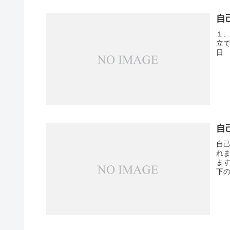
自
１
立
日
自
自
れ
ま
下の