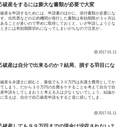
己破産をするには膨大な書類が必要で大変
己破産を申請するためには、申請書のほかに、添付書類が必要にな
ます。住民票などの公的機関が発行した書類は有効期限が３ヶ月以
であることが多いので早めに取得しておくと、いざ申請しようとな
ときには有効期限切れになってしまいがちなので注意が...
2017.01.11
己破産は自分で出来るのか？結局、損する羽目にな
己破産を弁護士に頼むと、最低でも３０万円は弁護士費用としてか
ってしまう。だから３０万円の出費をケチることを考えて自分で自
破産申請をしてしまおうと考える人は少なくないでしょう。結論か
に言えば、自分で自己破産申請をすると逆に損してしま...
2017.01.11
己破産しても９９万円までの現金は没収されない？