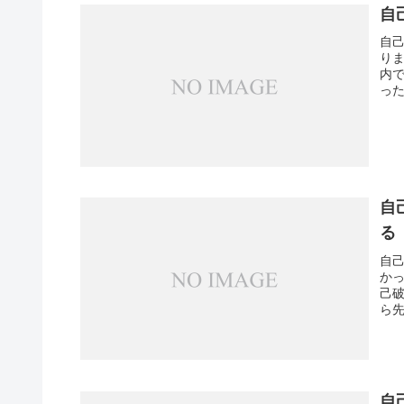
自
自
り
内
った
自
る
自
か
己
ら先
自