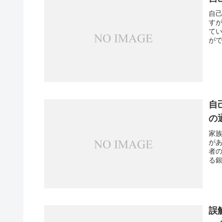
自
す
て
がで
自
の
家
が
者
る銀
誤