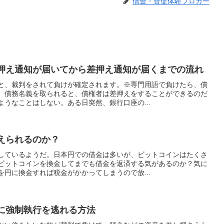
借金・督促体験ブロガー
押え通知が届いてから差押え通知が届くまでの流れ
と、裁判をされて負けが確定されます。※専門用語で負けたら、債
。債務名義を取られると、債権者は差押えをすることができるのだ
うなことはしない。ある日突然、銀行口座の...
えられるのか？
しているようだ。日本円での借金は多いが、ビットコインはたくさ
ビットコインを換金してまでも借金を返済する気があるのか？気に
円に換金すれば税金がかかってしまうので放...
に強制執行を逃れる方法