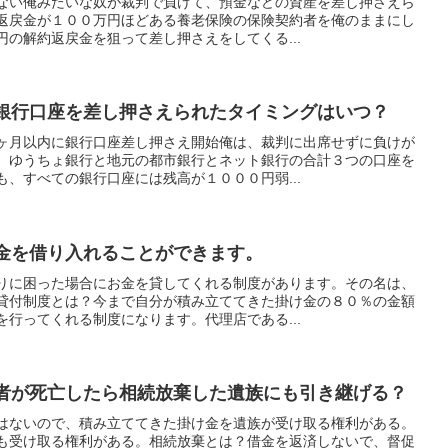
ない俺みたいな奴が裁判で負けて、預金などの資産を差し押さえら
返戻金が１００万円ほどある養老保険の保険契約者を俺のままにし
の解約返戻金を狙って差し押さえをしてくる...
銀行口座を差し押さえられたタイミングはいつ？
ヶ月以内に銀行口座差し押さえ開始俺は、裁判に出席せずに負けが
、ゆうちょ銀行と地元の都市銀行とネット銀行の合計３つの口座を
、すべての銀行口座には残高が１０００円弱...
金を借り入れることができます。
りに困った場合にお金を貸してくれる制度があります。その名は、
貸付制度とは？今まで自分が積み立ててきた掛け金の８０％の金額
行ってくれる制度になります。代理店である...
者が死亡したら相続放棄した遺族にも引き継げる？
はないので、積み立ててきた掛け金を遺族が受け取る権利がある。
も受け取る権利がある。相続放棄とは？借金を返済しないで、督促