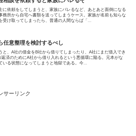
理相談を依頼すると家族にバレるぞ
士に依頼をしてしまうと、家族にバレるなど、あとあと面倒になる
事務所から自宅へ書類を送ってしまうケース。家族が名前も知らな
受け取ってしまったら、普通の人間ならば「...
ら任意整理を検討するべし
うと、A社の借金をB社から借りてしまったり、A社にまだ借入でき
の返済のためにA社から借り入れるという悪循環に陥る。元本がな
いる状態になってしまうと地獄である。今...
ンサーリンク