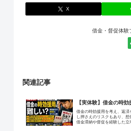
X
借金・督促体験
関連記事
【実体験】借金の時効
借金の時効援用を考え、返済
し押さえのリスクもあり、想
借金滞納や督促を経験した立場