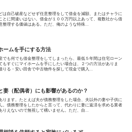
どは自己破産などせず任意整理をして借金を減額、またはチャラに
ことに間違いはない。借金が１００万円以上あって、複数社から借
整理する価値はある。ただ、俺のような特殊...
ホームを手にする方法
産でも何でも借金整理をしてしまったら、最低５年間は住宅ローン
てもすぐにマイホームを手にしたい場合は、２つの方法がありま
りる・安い田舎で中古物件を探して現金で購入...
と妻（配偶者）にも影響があるのか？
あります。たとえば夫が債務整理をした場合、夫以外の妻や子供に
ん。債務整理をしたからと言って、代わりに妻に返済を求める業者
りえないので無視して構いません。ただ、自...