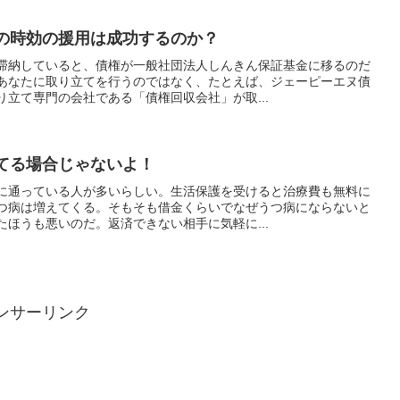
の時効の援用は成功するのか？
滞納していると、債権が一般社団法人しんきん保証基金に移るのだ
あなたに取り立てを行うのではなく、たとえば、ジェーピーエヌ債
立て専門の会社である「債権回収会社」が取...
てる場合じゃないよ！
に通っている人が多いらしい。生活保護を受けると治療費も無料に
つ病は増えてくる。そもそも借金くらいでなぜうつ病にならないと
ほうも悪いのだ。返済できない相手に気軽に...
ンサーリンク